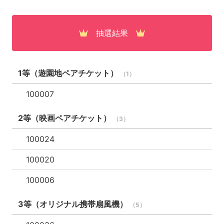
100025
100026
抽選結果
100027
100028
1等（遊園地ペアチケット）
（1）
100029
100007
100030
2等（映画ペアチケット）
（3）
100031
100024
100032
100020
100033
100006
100034
3等（オリジナル携帯扇風機）
（5）
100035