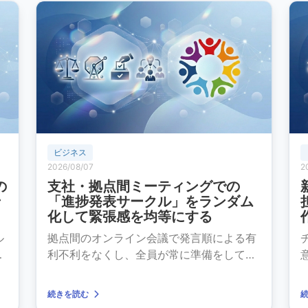
ビジネス
2026/08/07
2
の
支社・拠点間ミーティングでの
ン
「進捗発表サークル」をランダム
化して緊張感を均等にする
ル
拠点間のオンライン会議で発言順による有
投
利不利をなくし、全員が常に準備をして臨
める仕組みづくり。
続きを読む