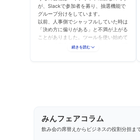
が、Slackで参加者を募り、抽選機能で
グループ分けをしています。
以前、人事側でシャッフルしていた時は
「決め方に偏りがある」と不満が上がる
ことがありました。ツールを使い始めて
からは「完全ランダム」ということが浸
続きを読む
透しているので不満が出なくなり、普段
接しない他部署のメンバーとも交流がで
きて毎月参加者が増えています。
抽選と同時にグループのリーダーを決め
ることもできるので、リーダー主導で4
人グループのSlackで話し合って日程を
決め、自由にランチ会を開催してもらっ
ています。
みんフェアコラム
飲み会の席替えからビジネスの役割分担ま