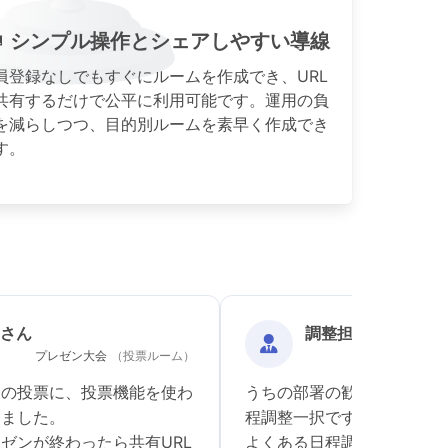
シンプル操作とシェアしやすい導線
員登録なしでもすぐにルームを作成でき、URL
共有するだけで公平に利用可能です。運用の負
を減らしつつ、目的別ルームを素早く作成でき
す。
a さん
調整担当 さん
プレゼン大会
（投票ルーム）
歓迎会
（
会の投票に、投票機能を使わ
うちの部署の歓迎会は、み
きました。
程調整一択です。
ゼンが終わったら共有URL
よくある日程調整ツールっ