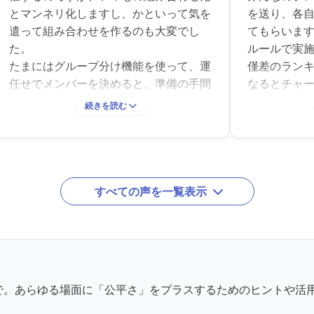
とマンネリ化しますし、かといって気を
を送り、各自
遣って組み合わせを作るのも大変でし
てもらいます
た。
ルールで実
たまにはグループ分け機能を使って、運
僅差のラン
任せでメンバーを決めると、準備の手間
なるとチャ
が省けるし楽しさも倍増します。コンペ
示されます
続きを読む
の1週間前に「組み合わせ同時公開！」
で、オンラ
という感じで使っています。
ろがとにか
ページに履歴が残るので、後から「あの
結果発表の
時はこのメンバーだったな」と振り返る
に映したの
のも楽しいです。連続で同じメンバーに
すごく盛り
すべての声を一覧表示
当たることもありますが、それはそれで
た！
「お互いの成長が見られてアリ」だと思
って楽しんでいます。
で。あらゆる場面に「公平さ」をプラスするためのヒントや活