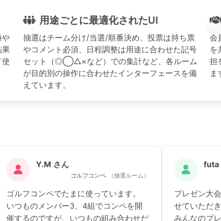
用途ごとに最適化されたUI
時や
抽選はチーム分け/当選/順番決め、投票は持ち票
会
結果
やコメント必須、日程調整は用途に合わせた記号
を
て使
セット（◎◯△×など）での集計など、各ルーム
担
が目的別の操作に合わせたインターフェースを備
ま
えています。
Y.M さん
fut
ゴルフコンペ
（抽選ルーム）
ゴルフコンペでたまに使っています。
プレゼン大
いつものメンバー3、4組でコンペを開
せていただ
催するのですが、いつもの組み合わせだ
みんなのプレ