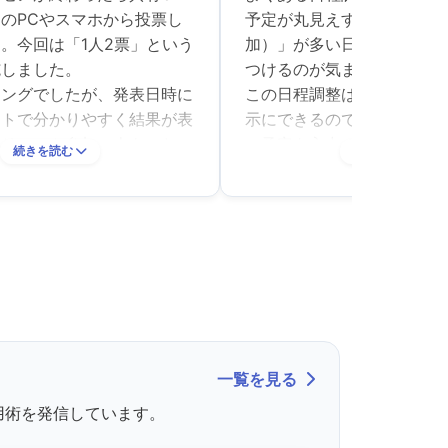
のPCやスマホから投票し
予定が丸見えすぎて、すで
。今回は「1人2票」という
加）」が多い日程に「×（
施しました。
つけるのが気まずかったり
キングでしたが、発表日時に
この日程調整は他の人の回
ートで分かりやすく結果が表
示にできるので、まさに忖
。リモート参加の人もいたの
の予定を入力できます。
続きを読む
続きを読む
インで同時に投票できるとこ
うちのやり方としては、あ
く便利でした。
力情報は非表示のまま結果
時はプロジェクターで大画面
先に日程を確定させます。
ですが、会場もリモート側も
の日に決まったけど大丈夫
上がり、大会は大成功でし
認していますが、一度入力
いるので進行がとにかくス
本当におすすめです。
一覧を見る
用術を発信しています。