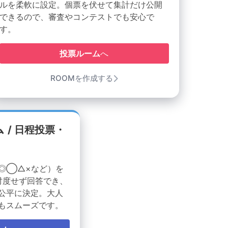
ルを柔軟に設定。個票を伏せて集計だけ公開
できるので、審査やコンテストでも安心で
す。
投票ルーム
へ
ROOMを作成する
ム
/ 日程投票・
◎◯△×など）を
忖度せず回答でき、
公平に決定。大人
もスムーズです。