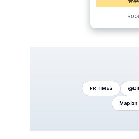
希望
RO
PR TIMES
@DI
Mapion