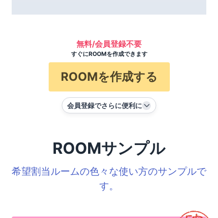
無料/会員登録不要
すぐにROOMを作成できます
ROOMを作成する
会員登録でさらに便利に
ROOMサンプル
希望割当ルームの色々な使い方のサンプルで
す。