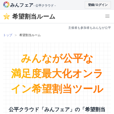
みんフェア
登録/ログイン
- 公平クラウド -
希望割当ルーム
主催者も参加者もみんなが公平
トップ
希望割当ルーム
みんなが公平な
満足度最大化オンラ
イン希望割当ツール
公平クラウド「みんフェア」の「希望割当