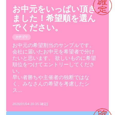
お中元をいっぱい頂き
ました！希望順を選ん
でください。
カテゴリ
お中元の希望割当のサンプルです。
会社に届いたお中元を希望者で分け
たいと思います。 欲しいものに希望
順位をつけてエントリーしてくださ
い。
早い者勝ちや主催者の独断ではな
く、みなさんの希望を考慮したシ
ス...
2026/01/04 20:35 [確定]