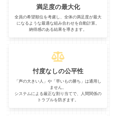
満足度の最大化
全員の希望順位を考慮し、全体の満足度が最大
になるような最適な組み合わせを自動計算。
納得感のある結果を導きます。
忖度なしの公平性
「声の大きい人」や「早いもの勝ち」は通用し
ません。
システムによる厳正な割り当てで、人間関係の
トラブルを防ぎます。