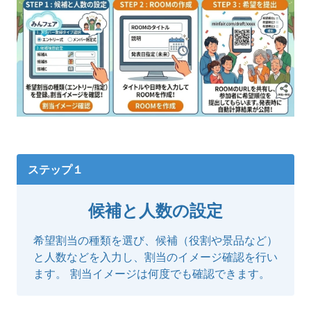
ステップ１
候補と人数の設定
希望割当の種類を選び、候補（役割や景品など）
と人数などを入力し、割当のイメージ確認を行い
ます。 割当イメージは何度でも確認できます。