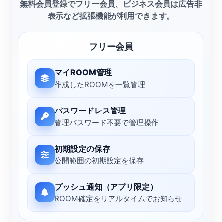
無料会員登録でフリー会員、ビジネス会員は広告非
表示など拡張機能が利用できます。
フリー会員
マイROOM管理
作成したROOMを一覧管理
パスワードレス管理
管理パスワード不要で管理操作
初期設定の保存
公開範囲の初期設定を保存
プッシュ通知（アプリ限定）
ROOM確定をリアルタイムでお知らせ