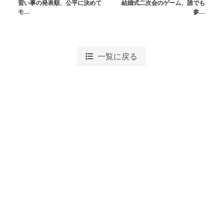
習い事の発表順、公平に決めて
結婚式二次会のゲーム、誰でも
モ...
参...
一覧に戻る