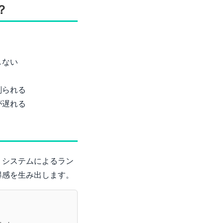
？
しない
う
削られる
が遅れる
。システムによるラン
得感を生み出します。