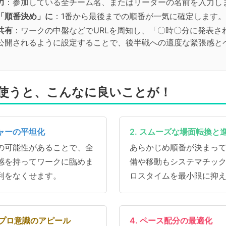
力
：参加している全チーム名、またはリーダーの名前を入力し
「順番決め」に
：1番から最後までの順番が一気に確定します。
共有
：ワークの中盤などでURLを周知し、「〇時〇分に発表さ
公開されるように設定することで、後半戦への適度な緊張感と
使うと、こんなに良いことが！
シャーの平坦化
2. スムーズな場面転換と
の可能性があることで、全
あらかじめ順番が決まっ
感を持ってワークに臨めま
備や移動もシステマチッ
利をなくせます。
ロスタイムを最小限に抑
とプロ意識のアピール
4. ペース配分の最適化