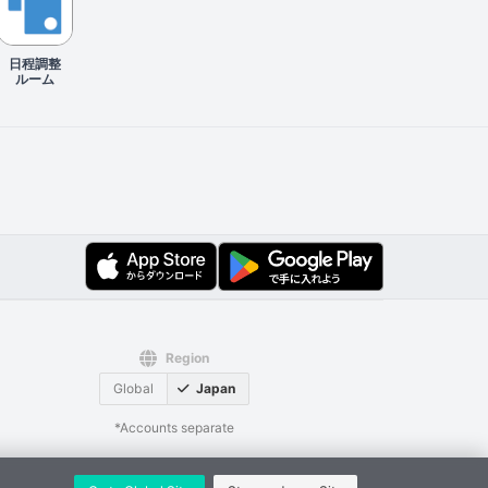
日程調整
ルーム
Region
Global
Japan
*Accounts separate