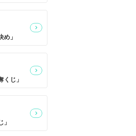
決め」
奪くじ」
じ」