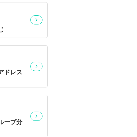
じ
アドレス
ループ分