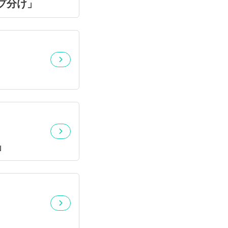
プ分け」
」